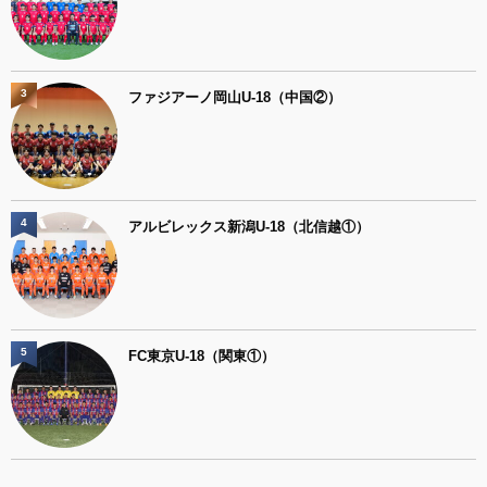
3
ファジアーノ岡山U-18（中国②）
4
アルビレックス新潟U-18（北信越①）
5
FC東京U-18（関東①）