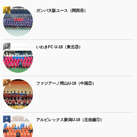
1
ガンバ大阪ユース（関西④）
2
いわきFC U-18（東北③）
3
ファジアーノ岡山U-18（中国②）
4
アルビレックス新潟U-18（北信越①）