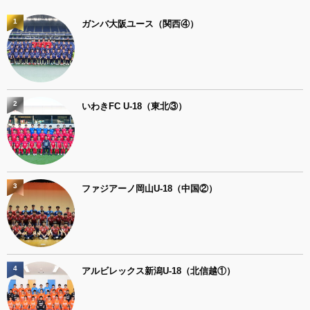
1
ガンバ大阪ユース（関西④）
2
いわきFC U-18（東北③）
3
ファジアーノ岡山U-18（中国②）
4
アルビレックス新潟U-18（北信越①）