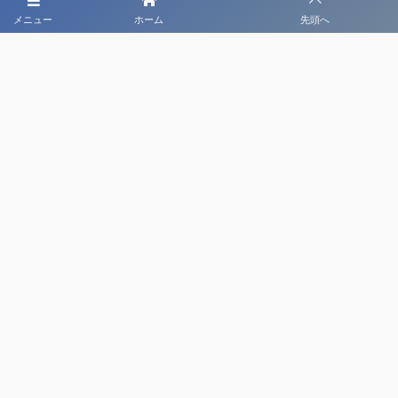
メニュー
ホーム
先頭へ
大会メディア協力社として
大会価値向上を目指し
大会を盛り上げます
大会HP制作・運営
LIVE・ハイライト配信
利用規約
プライバシーポリシー
©
2020 - 2026
日本クラブユースサッカー選手権（U-18）大会