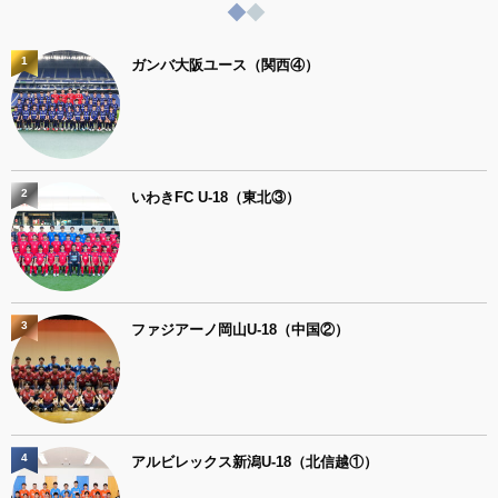
1
ガンバ大阪ユース（関西④）
2
いわきFC U-18（東北③）
3
ファジアーノ岡山U-18（中国②）
4
アルビレックス新潟U-18（北信越①）