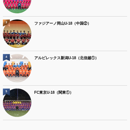
3
ファジアーノ岡山U-18（中国②）
4
アルビレックス新潟U-18（北信越①）
5
FC東京U-18（関東①）