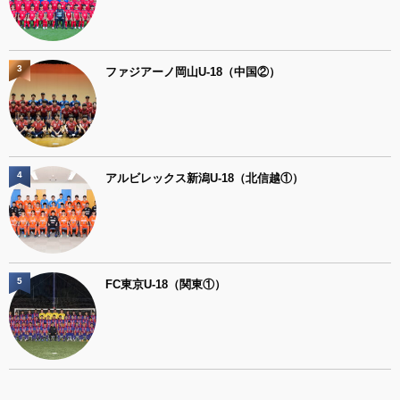
3
ファジアーノ岡山U-18（中国②）
4
アルビレックス新潟U-18（北信越①）
5
FC東京U-18（関東①）