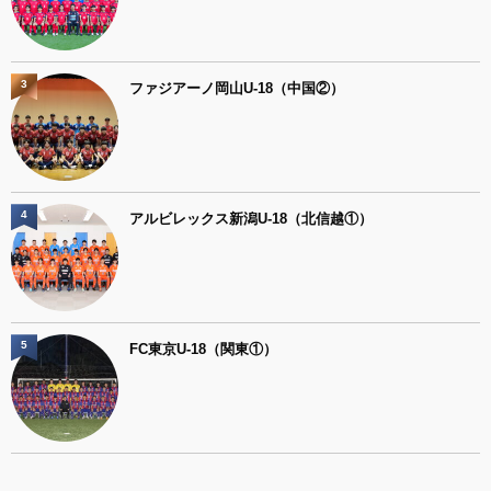
3
ファジアーノ岡山U-18（中国②）
4
アルビレックス新潟U-18（北信越①）
5
FC東京U-18（関東①）