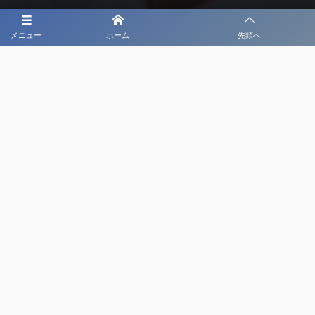
大会メディア協力社として
メニュー
ホーム
先頭へ
大会価値向上を目指し
大会を盛り上げます
大会HP制作・運営
LIVE・ハイライト配信
利用規約
プライバシーポリシー
©
2020 - 2026
日本クラブユースサッカー選手権（U-18）大会