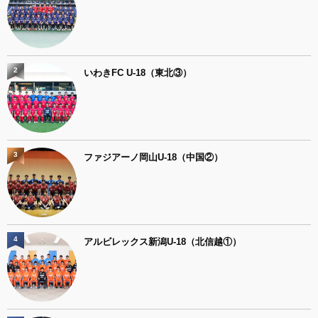
2
いわきFC U-18（東北③）
3
ファジアーノ岡山U-18（中国②）
4
アルビレックス新潟U-18（北信越①）