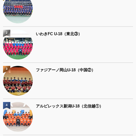
2
いわきFC U-18（東北③）
3
ファジアーノ岡山U-18（中国②）
4
アルビレックス新潟U-18（北信越①）