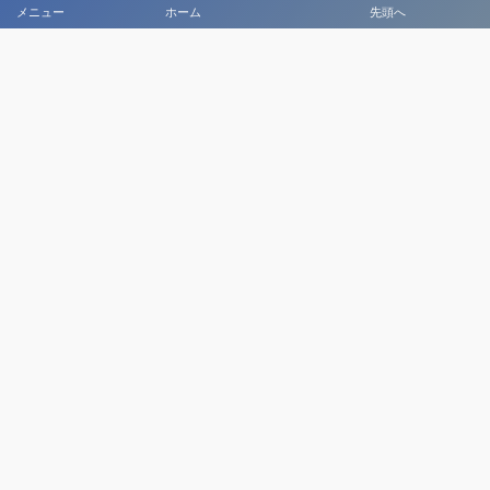
メニュー
ホーム
先頭へ
大会メディア協力社として
大会価値向上を目指し
大会を盛り上げます
大会HP制作・運営
LIVE・ハイライト配信
利用規約
プライバシーポリシー
©
2020 - 2026
日本クラブユースサッカー選手権（U-18）大会