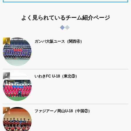
よく見られているチーム紹介ページ
1
ガンバ大阪ユース（関西④）
2
いわきFC U-18（東北③）
3
ファジアーノ岡山U-18（中国②）