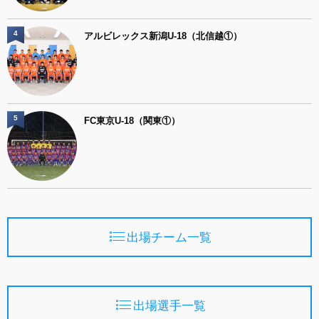
4
アルビレックス新潟U-18（北信越①）
5
FC東京U-18（関東①）
出場チーム一覧
出場選手一覧