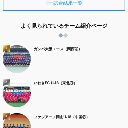
試合結果一覧
よく見られているチーム紹介ページ
1
ガンバ大阪ユース（関西④）
2
いわきFC U-18（東北③）
3
ファジアーノ岡山U-18（中国②）