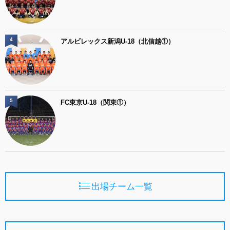
4
アルビレックス新潟U-18（北信越①）
5
FC東京U-18（関東①）
出場チーム一覧