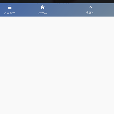
大会メディア協力社として
メニュー
ホーム
先頭へ
大会価値向上を目指し
大会を盛り上げます
大会HP制作・運営
LIVE・ハイライト配信
利用規約
プライバシーポリシー
©
2020 - 2026
日本クラブユースサッカー選手権（U-18）大会