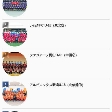
2
いわきFC U-18（東北③）
3
ファジアーノ岡山U-18（中国②）
4
アルビレックス新潟U-18（北信越①）