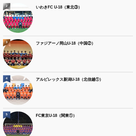
2
いわきFC U-18（東北③）
3
ファジアーノ岡山U-18（中国②）
4
アルビレックス新潟U-18（北信越①）
5
FC東京U-18（関東①）