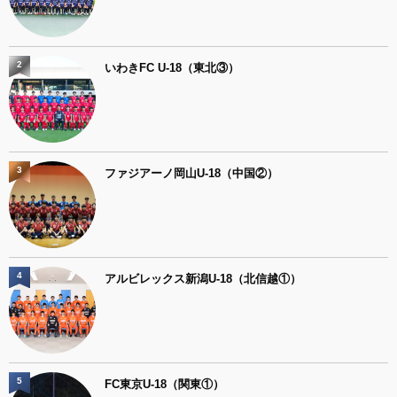
2
いわきFC U-18（東北③）
3
ファジアーノ岡山U-18（中国②）
4
アルビレックス新潟U-18（北信越①）
5
FC東京U-18（関東①）