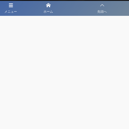
メニュー
ホーム
先頭へ
大会メディア協力社として
大会価値向上を目指し
大会を盛り上げます
大会HP制作・運営
LIVE・ハイライト配信
利用規約
プライバシーポリシー
©
2020 - 2026
日本クラブユースサッカー選手権（U-18）大会