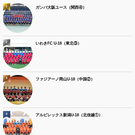
1
ガンバ大阪ユース（関西④）
2
いわきFC U-18（東北③）
3
ファジアーノ岡山U-18（中国②）
4
アルビレックス新潟U-18（北信越①）