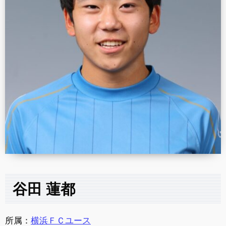
谷田 蓮都
所属：
横浜ＦＣユース