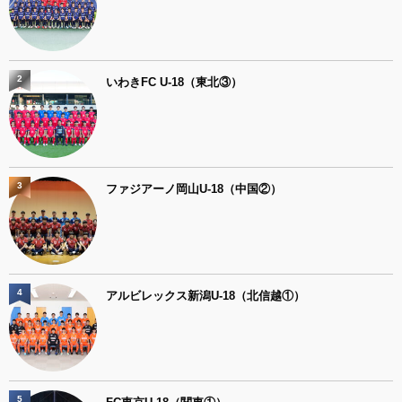
2
いわきFC U-18（東北③）
3
ファジアーノ岡山U-18（中国②）
4
アルビレックス新潟U-18（北信越①）
5