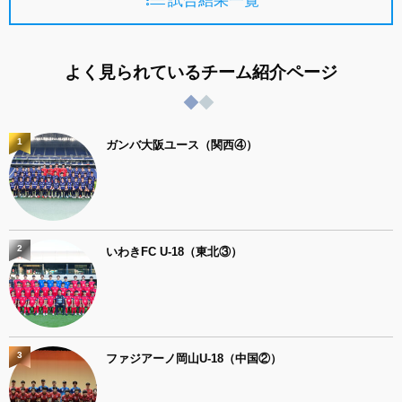
試合結果一覧
よく見られているチーム紹介ページ
1
ガンバ大阪ユース（関西④）
2
いわきFC U-18（東北③）
3
ファジアーノ岡山U-18（中国②）