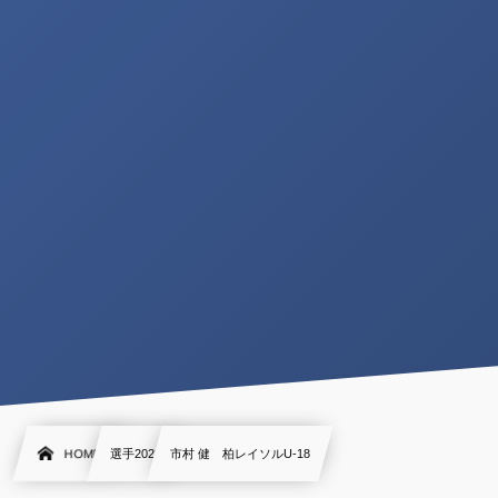
HOME
選手2022
市村 健 柏レイソルU-18