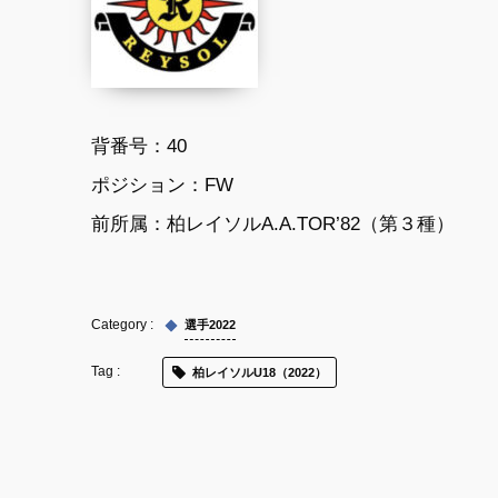
背番号：40
ポジション：
FW
前所属：柏レイソルA.A.TOR’82（第３種）
選手2022
柏レイソルU18（2022）