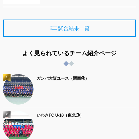
試合結果一覧
よく見られているチーム紹介ページ
1
ガンバ大阪ユース（関西④）
2
いわきFC U-18（東北③）