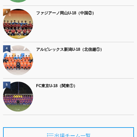
3
ファジアーノ岡山U-18（中国②）
4
アルビレックス新潟U-18（北信越①）
5
FC東京U-18（関東①）
出場チーム一覧