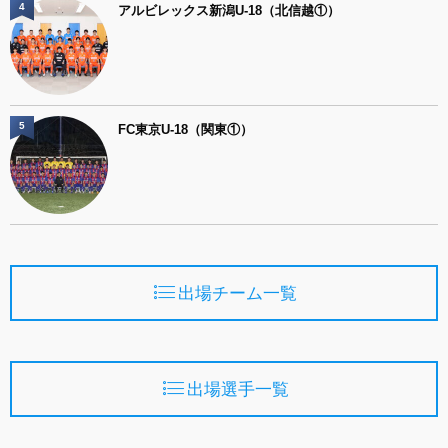
4
アルビレックス新潟U-18（北信越①）
5
FC東京U-18（関東①）
出場チーム一覧
出場選手一覧