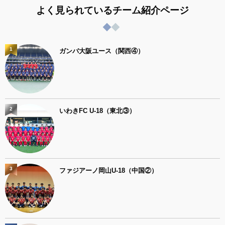
よく見られているチーム紹介ページ
1
ガンバ大阪ユース（関西④）
2
いわきFC U-18（東北③）
3
ファジアーノ岡山U-18（中国②）