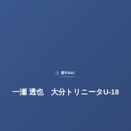
選手2022
一瀬 透也 大分トリニータU-18