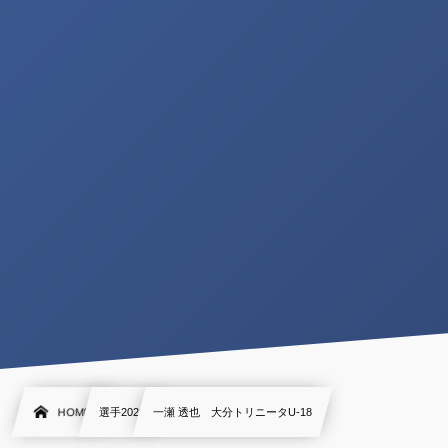
HOME
選手2022
一瀬 透也 大分トリニータU-18