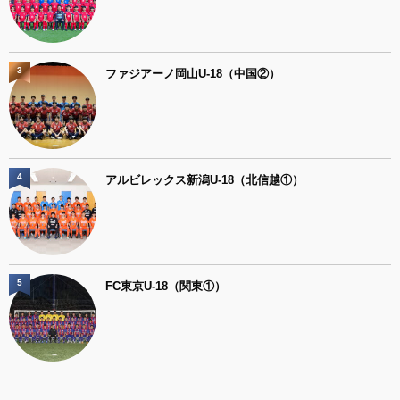
3
ファジアーノ岡山U-18（中国②）
4
アルビレックス新潟U-18（北信越①）
5
FC東京U-18（関東①）