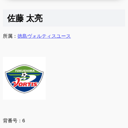
佐藤 太亮
所属：
徳島ヴォルティスユース
背番号：6