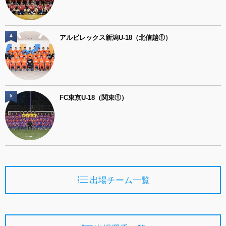
4
アルビレックス新潟U-18（北信越①）
5
FC東京U-18（関東①）
出場チーム一覧