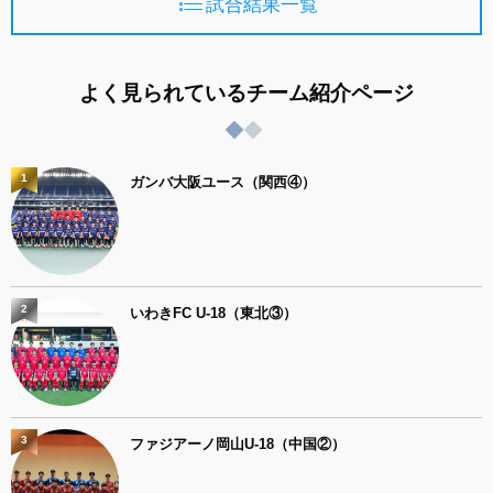
試合結果一覧
よく見られているチーム紹介ページ
1
ガンバ大阪ユース（関西④）
2
いわきFC U-18（東北③）
3
ファジアーノ岡山U-18（中国②）