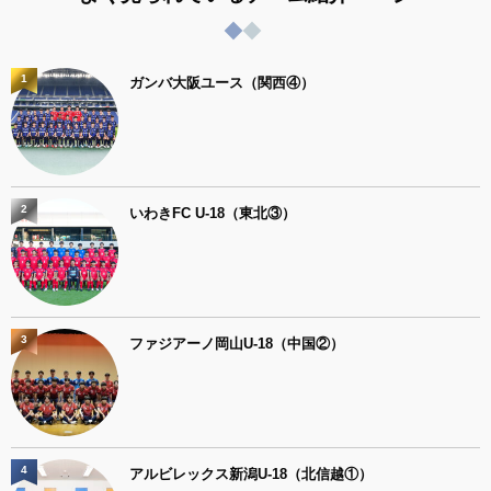
1
ガンバ大阪ユース（関西④）
2
いわきFC U-18（東北③）
3
ファジアーノ岡山U-18（中国②）
4
アルビレックス新潟U-18（北信越①）