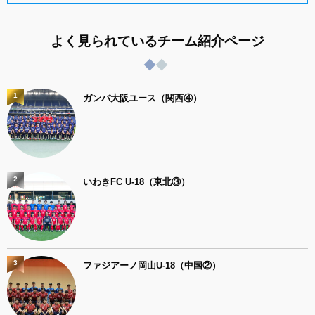
よく見られているチーム紹介ページ
1
ガンバ大阪ユース（関西④）
2
いわきFC U-18（東北③）
3
ファジアーノ岡山U-18（中国②）