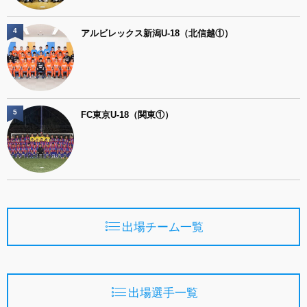
4
アルビレックス新潟U-18（北信越①）
5
FC東京U-18（関東①）
出場チーム一覧
出場選手一覧