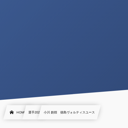
HOME
選手2022
小川 創煌 徳島ヴォルティスユース