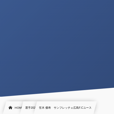
HOME
選手2022
笠木 優寿 サンフレッチェ広島F.Cユース