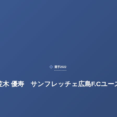
選手2022
笠木 優寿 サンフレッチェ広島F.Cユー