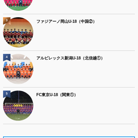
3
ファジアーノ岡山U-18（中国②）
4
アルビレックス新潟U-18（北信越①）
5
FC東京U-18（関東①）