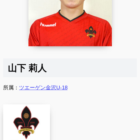
山下 莉人
所属：
ツエーゲン金沢U-18