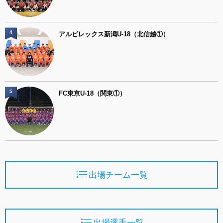
4
アルビレックス新潟U-18（北信越①）
5
FC東京U-18（関東①）
出場チーム一覧
出場選手一覧