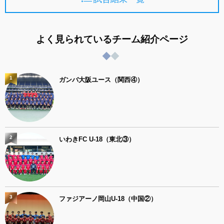
よく見られているチーム紹介ページ
1
ガンバ大阪ユース（関西④）
2
いわきFC U-18（東北③）
3
ファジアーノ岡山U-18（中国②）