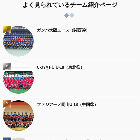
よく見られているチーム紹介ページ
1
ガンバ大阪ユース（関西④）
2
いわきFC U-18（東北③）
3
ファジアーノ岡山U-18（中国②）