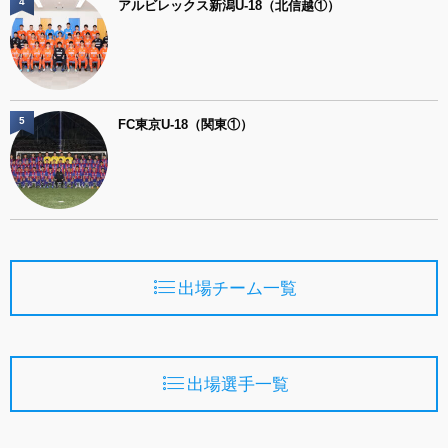
4
アルビレックス新潟U-18（北信越①）
5
FC東京U-18（関東①）
出場チーム一覧
出場選手一覧