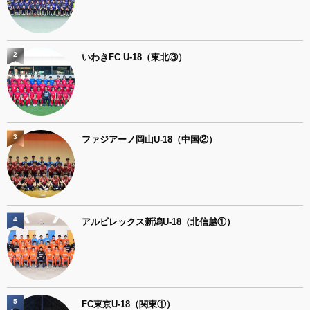
2
いわきFC U-18（東北③）
3
ファジアーノ岡山U-18（中国②）
4
アルビレックス新潟U-18（北信越①）
5
FC東京U-18（関東①）