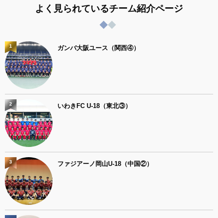
よく見られているチーム紹介ページ
1
ガンバ大阪ユース（関西④）
2
いわきFC U-18（東北③）
3
ファジアーノ岡山U-18（中国②）