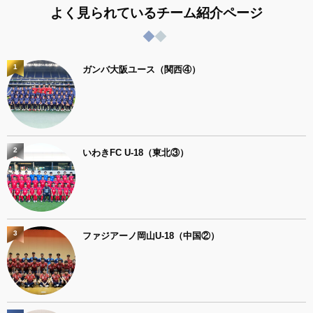
よく見られているチーム紹介ページ
1
ガンバ大阪ユース（関西④）
2
いわきFC U-18（東北③）
3
ファジアーノ岡山U-18（中国②）