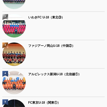
2
いわきFC U-18（東北③）
3
ファジアーノ岡山U-18（中国②）
4
アルビレックス新潟U-18（北信越①）
5
FC東京U-18（関東①）