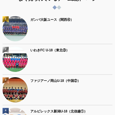
1
ガンバ大阪ユース（関西④）
2
いわきFC U-18（東北③）
3
ファジアーノ岡山U-18（中国②）
4
アルビレックス新潟U-18（北信越①）