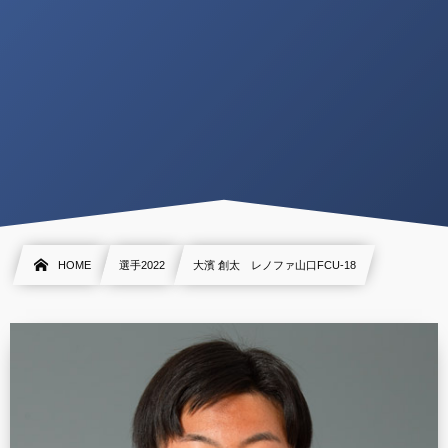
HOME
選手2022
大濱 創太 レノファ山口FCU-18