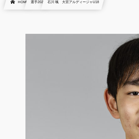
HOME
選手2021
石川 颯 大宮アルディージャU18