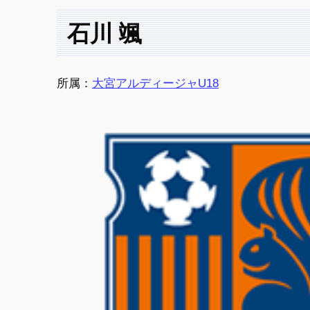
石川 颯
所属：
大宮アルディージャU18