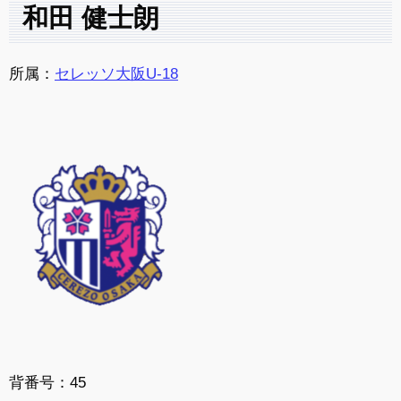
和田 健士朗
所属：
セレッソ大阪U-18
背番号：45