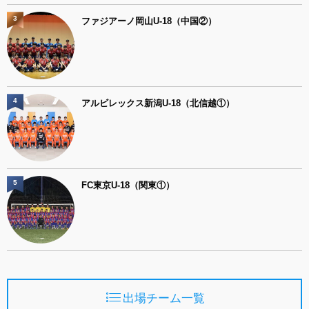
3
ファジアーノ岡山U-18（中国②）
4
アルビレックス新潟U-18（北信越①）
5
FC東京U-18（関東①）
出場チーム一覧