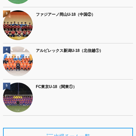
3
ファジアーノ岡山U-18（中国②）
4
アルビレックス新潟U-18（北信越①）
5
FC東京U-18（関東①）