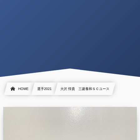
HOME
選手2021
大沢 惇貴 三菱養和ＳＣユース