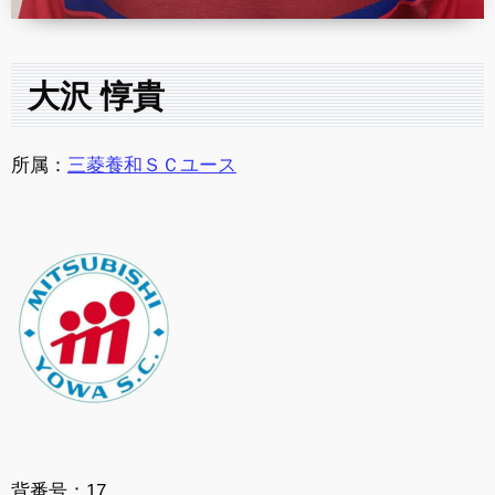
大沢 惇貴
所属：
三菱養和ＳＣユース
背番号：17