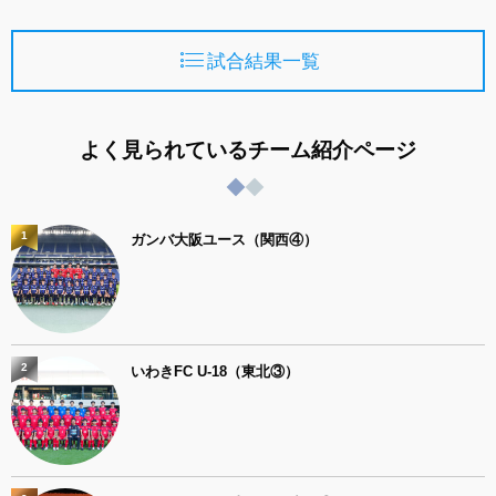
試合結果一覧
よく見られているチーム紹介ページ
1
ガンバ大阪ユース（関西④）
2
いわきFC U-18（東北③）