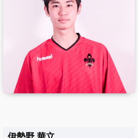
伊勢野 華立