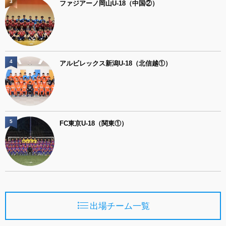
3
ファジアーノ岡山U-18（中国②）
4
アルビレックス新潟U-18（北信越①）
5
FC東京U-18（関東①）
出場チーム一覧