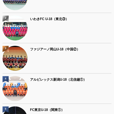
2
いわきFC U-18（東北③）
3
ファジアーノ岡山U-18（中国②）
4
アルビレックス新潟U-18（北信越①）
5
FC東京U-18（関東①）