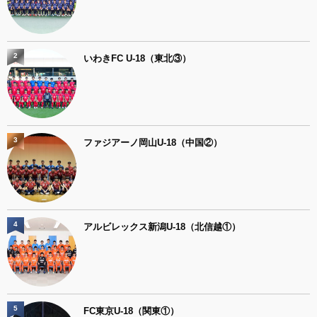
2
いわきFC U-18（東北③）
3
ファジアーノ岡山U-18（中国②）
4
アルビレックス新潟U-18（北信越①）
5
FC東京U-18（関東①）