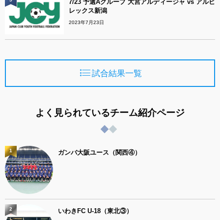
7/23 予選Aグループ 大宮アルディージャ vs アルビ
レックス新潟
2023年7月23日
試合結果一覧
よく見られているチーム紹介ページ
1
ガンバ大阪ユース（関西④）
2
いわきFC U-18（東北③）