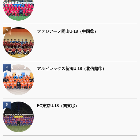
3
ファジアーノ岡山U-18（中国②）
4
アルビレックス新潟U-18（北信越①）
5
FC東京U-18（関東①）