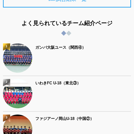
よく見られているチーム紹介ページ
1
ガンバ大阪ユース（関西④）
2
いわきFC U-18（東北③）
3
ファジアーノ岡山U-18（中国②）