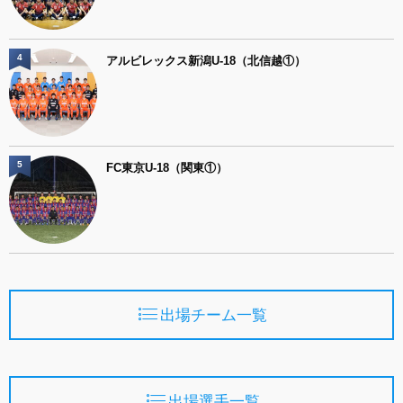
4
アルビレックス新潟U-18（北信越①）
5
FC東京U-18（関東①）
出場チーム一覧
出場選手一覧