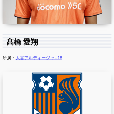
髙橋 愛翔
所属：
大宮アルディージャU18