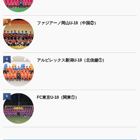
3
ファジアーノ岡山U-18（中国②）
4
アルビレックス新潟U-18（北信越①）
5
FC東京U-18（関東①）