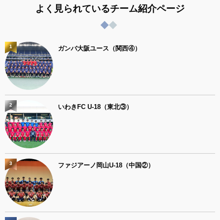
よく見られているチーム紹介ページ
1
ガンバ大阪ユース（関西④）
2
いわきFC U-18（東北③）
3
ファジアーノ岡山U-18（中国②）