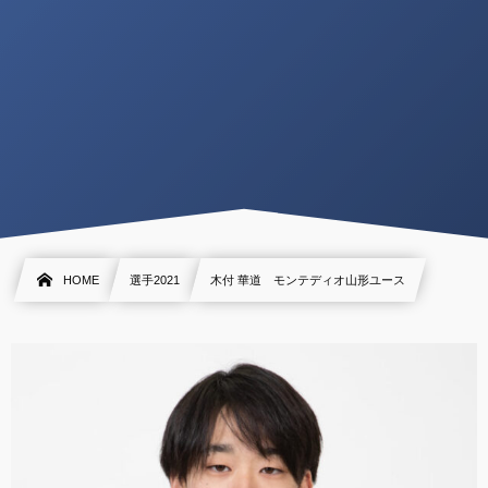
HOME
選手2021
木付 華道 モンテディオ山形ユース