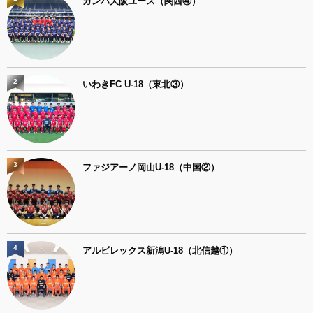
ガンバ大阪ユース（関西④）
2
いわきFC U-18（東北③）
3
ファジアーノ岡山U-18（中国②）
4
アルビレックス新潟U-18（北信越①）