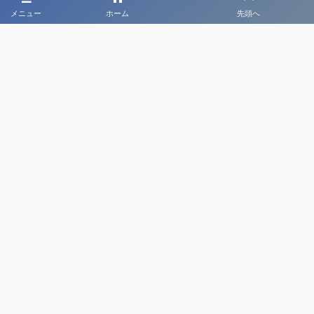
メニュー
ホーム
先頭へ
大会メディア協力社として
大会価値向上を目指し
大会を盛り上げます
大会HP制作・運営
LIVE・ハイライト配信
利用規約
プライバシーポリシー
©
2020 - 2026
日本クラブユースサッカー選手権（U-18）大会