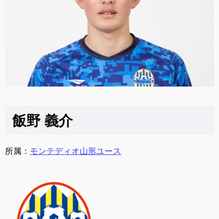
飯野 義介
所属：
モンテディオ山形ユース