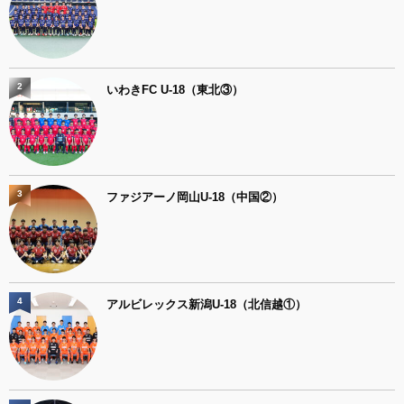
2
いわきFC U-18（東北③）
3
ファジアーノ岡山U-18（中国②）
4
アルビレックス新潟U-18（北信越①）