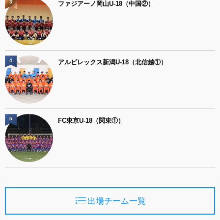
3
ファジアーノ岡山U-18（中国②）
4
アルビレックス新潟U-18（北信越①）
5
FC東京U-18（関東①）
出場チーム一覧