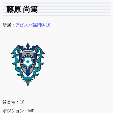
藤原 尚篤
所属：
アビスパ福岡U-18
背番号：10
ポジション：
MF