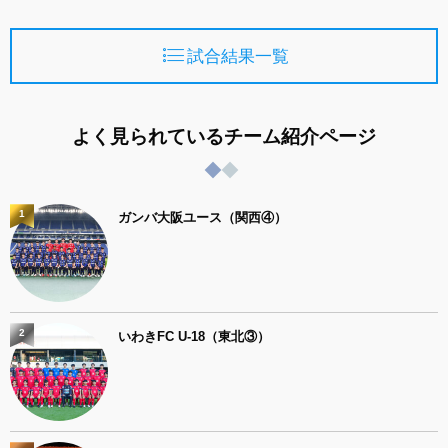
試合結果一覧
よく見られているチーム紹介ページ
1
ガンバ大阪ユース（関西④）
2
いわきFC U-18（東北③）