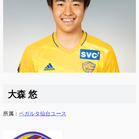
大森 悠
所属：
ベガルタ仙台ユース