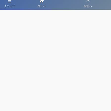
メニュー
ホーム
先頭へ
大会メディア協力社として
大会価値向上を目指し
大会を盛り上げます
大会HP制作・運営
LIVE・ハイライト配信
利用規約
プライバシーポリシー
©
2020 - 2026
日本クラブユースサッカー選手権（U-18）大会