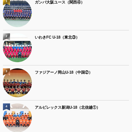
1
ガンバ大阪ユース（関西④）
2
いわきFC U-18（東北③）
3
ファジアーノ岡山U-18（中国②）
4
アルビレックス新潟U-18（北信越①）