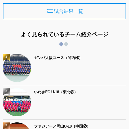
試合結果一覧
よく見られているチーム紹介ページ
1
ガンバ大阪ユース（関西④）
2
いわきFC U-18（東北③）
3
ファジアーノ岡山U-18（中国②）