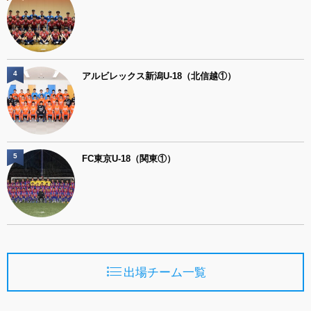
4
アルビレックス新潟U-18（北信越①）
5
FC東京U-18（関東①）
出場チーム一覧